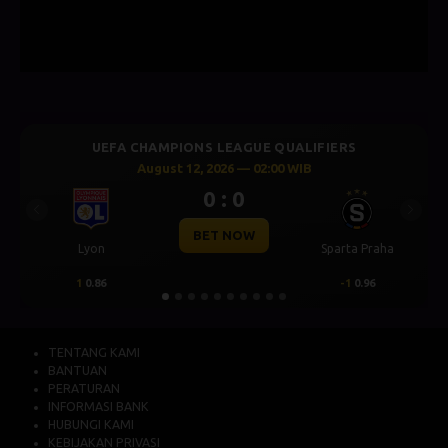
UEFA CHAMPIONS LEAGUE QUALIFIERS
August 12, 2026 — 02:00 WIB
0 : 0
Previous
Next
BET NOW
Lyon
Sparta Praha
SK 
1
0.86
-1
0.96
TENTANG KAMI
BANTUAN
PERATURAN
INFORMASI BANK
HUBUNGI KAMI
KEBIJAKAN PRIVASI