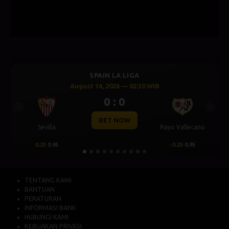
SPAIN LA LIGA
August 16, 2026 — 02:30 WIB
0 : 0
Previous
Next
BET NOW
Sevilla
Rayo Vallecano
0.25
0.95
-0.25
0.95
TENTANG KAMI
BANTUAN
PERATURAN
INFORMASI BANK
HUBUNGI KAMI
KEBIJAKAN PRIVASI