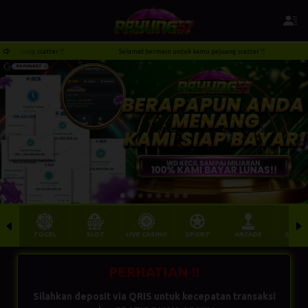
uang scatter !!
Selamat bermain untuk kamu pejuang scatter !!
TOGEL
SLOT
LIVE CASINO
SPORT
ARCADE
SABU
PERHATIAN !!
Silahkan deposit via QRIS untuk kecepatan transaksi